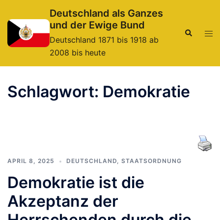
Zum
Deutschland als Ganzes
Inhalt
und der Ewige Bund
springen
Suche
Men
Deutschland 1871 bis 1918 ab
ums
2008 bis heute
Schlagwort:
Demokratie
APRIL 8, 2025
DEUTSCHLAND
,
STAATSORDNUNG
Demokratie ist die
Akzeptanz der
Herrschenden durch die