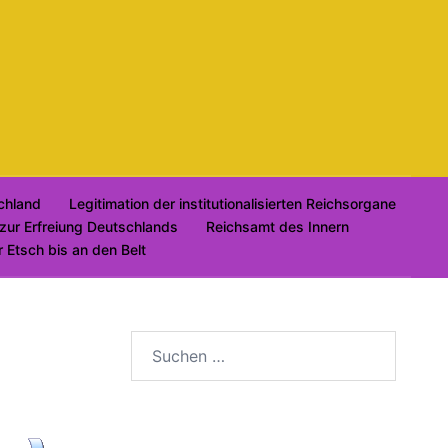
chland
Legitimation der institutionalisierten Reichsorgane
zur Erfreiung Deutschlands
Reichsamt des Innern
 Etsch bis an den Belt
Suchen
nach: